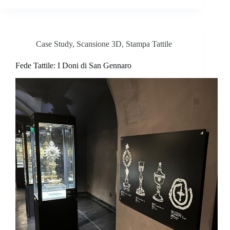
Case Study
,
Scansione 3D
,
Stampa Tattile
Fede Tattile: I Doni di San Gennaro