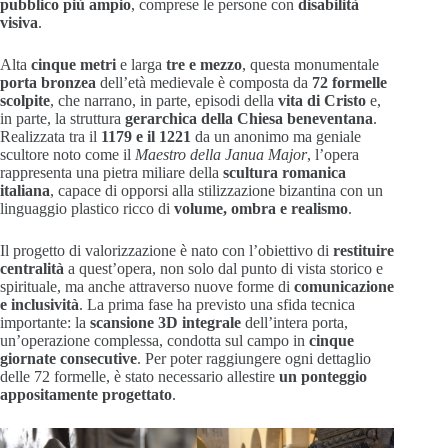
pubblico più ampio
, comprese le persone con
disabilità
visiva
.
Alta
cinque metri
e larga
tre e mezzo
, questa monumentale
porta bronzea
dell’età medievale è composta da
72 formelle
scolpite
, che narrano, in parte, episodi della
vita di Cristo
e,
in parte, la struttura
gerarchica della Chiesa beneventana
.
Realizzata tra il
1179 e il 1221
da un anonimo ma geniale
scultore noto come il
Maestro della Janua Major
, l’opera
rappresenta una pietra miliare della
scultura romanica
italiana
, capace di opporsi alla stilizzazione bizantina con un
linguaggio plastico ricco di
volume, ombra e realismo
.
Il progetto di valorizzazione è nato con l’obiettivo di
restituire
centralità
a quest’opera, non solo dal punto di vista storico e
spirituale, ma anche attraverso nuove forme di
comunicazione
e inclusività
. La prima fase ha previsto una sfida tecnica
importante: la
scansione 3D integrale
dell’intera porta,
un’operazione complessa, condotta sul campo in
cinque
giornate consecutive
. Per poter raggiungere ogni dettaglio
delle 72 formelle, è stato necessario allestire
un ponteggio
appositamente progettato
.