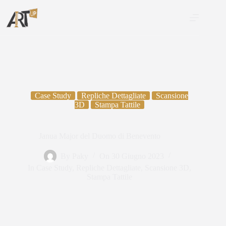
Case Study
Repliche Dettagliate
Scansione
3D
Stampa Tattile
Janua Major del Duomo di Benevento
By
Paky
On
30 Giugno 2023
In
Case Study
,
Repliche Dettagliate
,
Scansione 3D
,
Stampa Tattile