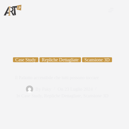
Case Study
Repliche Dettagliate
Scansione 3D
Il Paliotto accessibile che tutti possono toccare
By
Paky
On
23 Luglio 2024
In
Case Study
,
Repliche Dettagliate
,
Scansione 3D