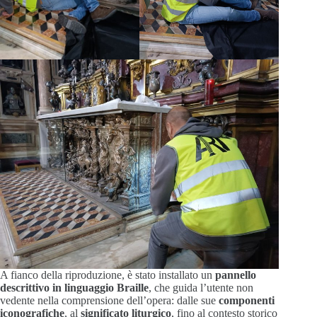
A fianco della riproduzione, è stato installato un
pannello
descrittivo in linguaggio Braille
, che guida l’utente non
vedente nella comprensione dell’opera: dalle sue
componenti
iconografiche
, al
significato liturgico
, fino al contesto storico