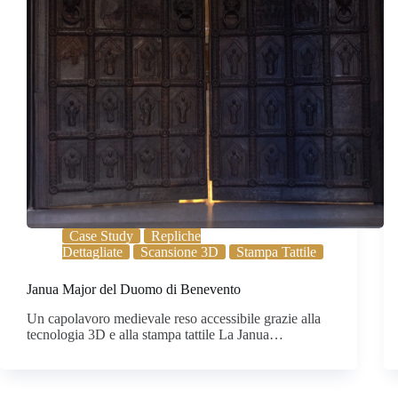
Case Study
Repliche
Dettagliate
Scansione 3D
Stampa Tattile
Janua Major del Duomo di Benevento
Un capolavoro medievale reso accessibile grazie alla
tecnologia 3D e alla stampa tattile La Janua…