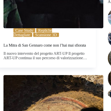
Ar
Case Study
Repliche
Dettagliate
Scansione 3D
La Mitra di San Gennaro come non l’hai mai sfiorata
Il nuovo intervento del progetto ART-UP Il progetto
ART-UP continua il suo percorso di valorizzazione…