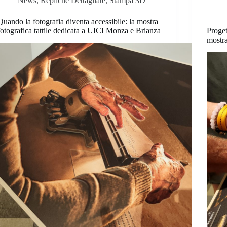
News
,
Repliche Dettagliate
,
Stampa 3D
Quando la fotografia diventa accessibile: la mostra
fotografica tattile dedicata a UICI Monza e Brianza
Proget
mostra