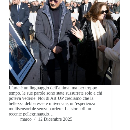
L’arte è un linguaggio dell’anima, ma per troppo
tempo, le sue parole sono state sussurrate solo a chi
poteva vederle. Noi di Art-UP crediamo che la
bellezza debba essere universale, un’esperienza
multisensoriale senza barriere. La storia di un
recente pellegrinaggio…
marco
12 Dicembre 2025