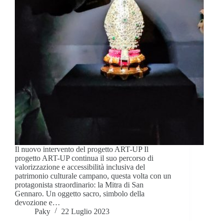
Il nuovo intervento del progetto ART-UP Il
progetto ART-UP continua il suo percorso di
valorizzazione e accessibilità inclusiva del
patrimonio culturale campano, questa volta con un
protagonista straordinario: la Mitra di San
Gennaro. Un oggetto sacro, simbolo della
devozione e…
Paky
22 Luglio 2023